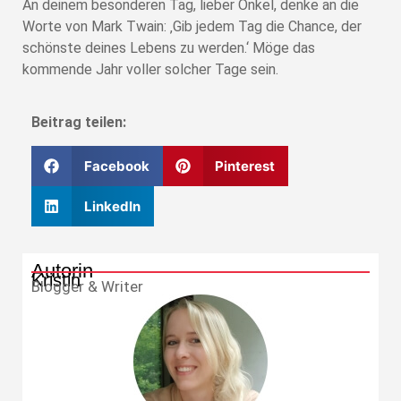
An deinem besonderen Tag, lieber Onkel, denke an die
Worte von Mark Twain: ‚Gib jedem Tag die Chance, der
schönste deines Lebens zu werden.‘ Möge das
kommende Jahr voller solcher Tage sein.
Beitrag teilen:
Facebook
Pinterest
LinkedIn
Autorin
Kristin
Blogger & Writer