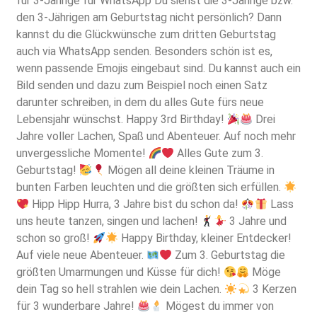
für 3-Jährige für WhatsApp Du siehst die 3-Jährige bzw.
den 3-Jährigen am Geburtstag nicht persönlich? Dann
kannst du die Glückwünsche zum dritten Geburtstag
auch via WhatsApp senden. Besonders schön ist es,
wenn passende Emojis eingebaut sind. Du kannst auch ein
Bild senden und dazu zum Beispiel noch einen Satz
darunter schreiben, in dem du alles Gute fürs neue
Lebensjahr wünschst. Happy 3rd Birthday!
Drei
Jahre voller Lachen, Spaß und Abenteuer. Auf noch mehr
unvergessliche Momente!
Alles Gute zum 3.
Geburtstag!
Mögen all deine kleinen Träume in
bunten Farben leuchten und die größten sich erfüllen.
Hipp Hipp Hurra, 3 Jahre bist du schon da!
Lass
uns heute tanzen, singen und lachen!
3 Jahre und
schon so groß!
Happy Birthday, kleiner Entdecker!
Auf viele neue Abenteuer.
Zum 3. Geburtstag die
größten Umarmungen und Küsse für dich!
Möge
dein Tag so hell strahlen wie dein Lachen.
3 Kerzen
für 3 wunderbare Jahre!
Mögest du immer von